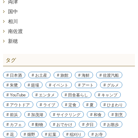
両津
国中
相川
南佐渡
新穂
タグ
# 日本酒
# お土産
# 旅館
# 海鮮
# 佐渡汽船
# 朱鷺
# 筵場
# イベント
# アート
# グルメ
# YouTube
# エンタメ
# 田舎暮らし
# キャンプ
# アウトドア
# ライブ
# 定食
# 夏
# ひまわり
# 前浜
# 加茂湖
# サイクリング
# 和食
# 割烹
# カフェ
# 動物
# おでかけ
# 夕日
# お散歩
# 花
# 畑野
# 紅葉
# 稲刈り
# お寺