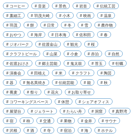
# コーヒー
# 音楽
# 景色
# 岩首
# 伝統工芸
# 藁細工
# 羽茂大崎
# 小木
# 映画
# 温泉
# 羽茂
# 餅
# 日常
# 冬
# 雪
# 農作物
# おやつ
# 海岸
# 日本海
# 佐和田
# 春
# ジオパーク
# 佐渡金山
# 観光
# 桜
# クラフトビール
# 山菜
# 小倉
# 赤泊
# 自然
# 佐渡おけさ
# 郷土芸能
# 鬼太鼓
# 苔玉
# 牡蠣
# 演奏会
# 田植え
# 米
# クラフト
# 陶芸
# 器
# 無名異焼き
# 伝統芸能
# 能
# 秋
# 蕎麦
# 祭り
# 花火
# お取り寄せ
# コワーキングスペース
# 休憩
# シェアオフィス
# 展望台
# ジェラート
# たらい舟
# 洞窟
# 真野湾
# 宿
# 柿
# 交通
# 果物
# 金井
# サウナ
# 沢根
# 酒
# 寺
# 宿泊
# 海
# ホテル