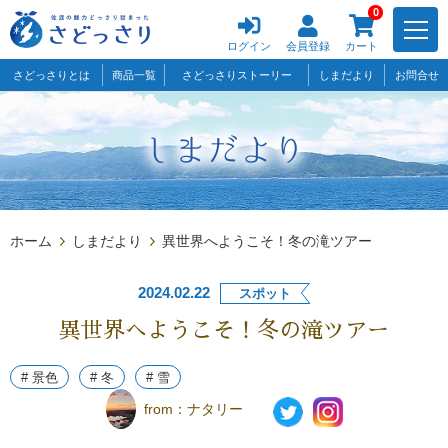
0
ログイン
会員登録
カート
さどっさりとは
商品一覧
さどっさりストーリー
しまだより
お問合せ
ホーム
しまだより
異世界へようこそ！冬の滝ツアー
2024.02.22
スポット
異世界へようこそ！冬の滝ツアー
# 景色
# 冬
# 雪
from：
ナタリー