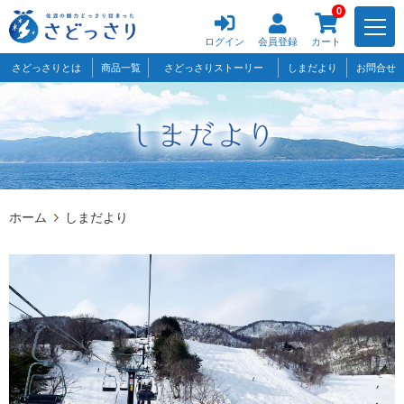
0
ログイン
会員登録
カート
さどっさりとは
商品一覧
さどっさりストーリー
しまだより
お問合せ
ホーム
しまだより