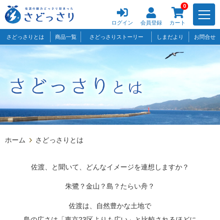
0
ログイン
会員登録
カート
さどっさりとは
商品一覧
さどっさりストーリー
しまだより
お問合せ
ホーム
さどっさりとは
佐渡、と聞いて、どんなイメージを連想しますか？
朱鷺？金山？島？たらい舟？
佐渡は、自然豊かな土地で
島の広さは「東京23区よりも広い」と比較されるほどに