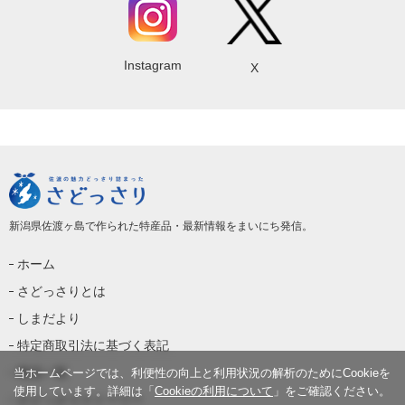
Instagram
X
新潟県佐渡ヶ島で作られた特産品・最新情報をまいにち発信。
ホーム
さどっさりとは
しまだより
特定商取引法に基づく表記
商品一覧
当ホームページでは、利便性の向上と利用状況の解析のためにCookieを
使用しています。詳細は「
Cookieの利用について
」をご確認ください。
さどっさりストーリー