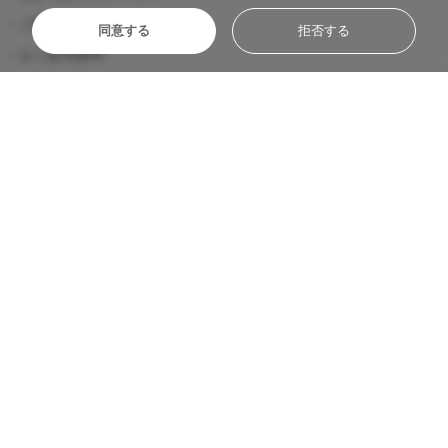
ご利用ガイド
同意する
拒否する
よくある質問
お問い合わせ
プライバシーポリシー
定休日
2026
年
08
月
2026
年
09
月
日
月
火
水
木
金
土
日
月
火
水
木
金
土
1
1
2
3
4
5
2
3
4
5
6
7
8
6
7
8
9
10
11
12
9
10
11
12
13
14
15
13
14
15
16
17
18
19
16
17
18
19
20
21
22
20
21
22
23
24
25
26
23
24
25
26
27
28
29
27
28
29
30
30
31