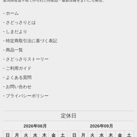
新潟県佐渡ヶ島で作られた特産品・最新情報をまいにち発信。
ホーム
さどっさりとは
しまだより
特定商取引法に基づく表記
商品一覧
さどっさりストーリー
ご利用ガイド
よくある質問
お問い合わせ
プライバシーポリシー
定休日
2026
年
08
月
2026
年
09
月
日
月
火
水
木
金
土
日
月
火
水
木
金
土