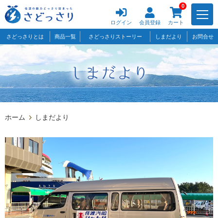
0
ログイン
会員登録
カート
さどっさりとは
商品一覧
さどっさりストーリー
しまだより
お問合せ
ホーム
しまだより