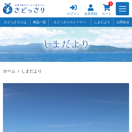
0
ログイン
会員登録
カート
さどっさりとは
商品一覧
さどっさりストーリー
しまだより
お問合せ
ホーム
しまだより