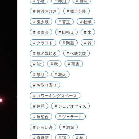
# 小倉
# 赤泊
# 自然
# 佐渡おけさ
# 郷土芸能
# 鬼太鼓
# 苔玉
# 牡蠣
# 演奏会
# 田植え
# 米
# クラフト
# 陶芸
# 器
# 無名異焼き
# 伝統芸能
# 能
# 秋
# 蕎麦
# 祭り
# 花火
# お取り寄せ
# コワーキングスペース
# 休憩
# シェアオフィス
# 展望台
# ジェラート
# たらい舟
# 洞窟
# 真野湾
# 宿
# 柿