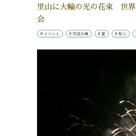
里山に大輪の光の花束 世界
会
# イベント
# 羽茂大﨑
# 夏
# 祭り