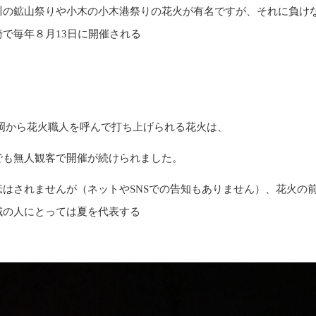
川の鉱山祭りや小木の小木港祭りの花火が有名ですが、それに負け
崎で毎年８月
13
日に開催される
岡から花火職人を呼んで打ち上げられる花火は、
でも無人観客で開催が続けられました。
伝はされませんが（ネットや
SNS
での告知もありません）、花火の
域の人にとっては夏を代表する