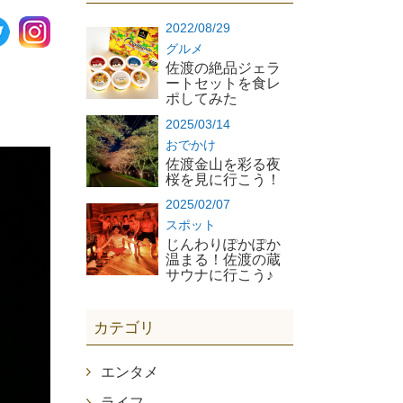
2022/08/29
グルメ
佐渡の絶品ジェラ
ートセットを食レ
ポしてみた
2025/03/14
おでかけ
佐渡金山を彩る夜
桜を見に行こう！
2025/02/07
スポット
じんわりぽかぽか
温まる！佐渡の蔵
サウナに行こう♪
カテゴリ
エンタメ
ライフ