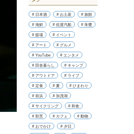
# 日本酒
# お土産
# 旅館
# 海鮮
# 佐渡汽船
# 朱鷺
# 筵場
# イベント
# アート
# グルメ
# YouTube
# エンタメ
# 田舎暮らし
# キャンプ
# アウトドア
# ライブ
# 定食
# 夏
# ひまわり
# 前浜
# 加茂湖
# サイクリング
# 和食
# 割烹
# カフェ
# 動物
# おでかけ
# 夕日