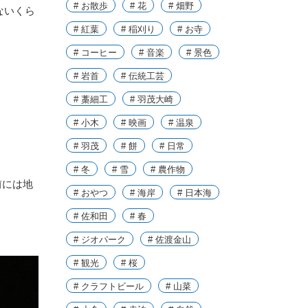
# お散歩
# 花
# 畑野
ないくら
# 紅葉
# 稲刈り
# お寺
# コーヒー
# 音楽
# 景色
# 岩首
# 伝統工芸
# 藁細工
# 羽茂大崎
# 小木
# 映画
# 温泉
# 羽茂
# 餅
# 日常
# 冬
# 雪
# 農作物
前には地
# おやつ
# 海岸
# 日本海
# 佐和田
# 春
# ジオパーク
# 佐渡金山
# 観光
# 桜
# クラフトビール
# 山菜