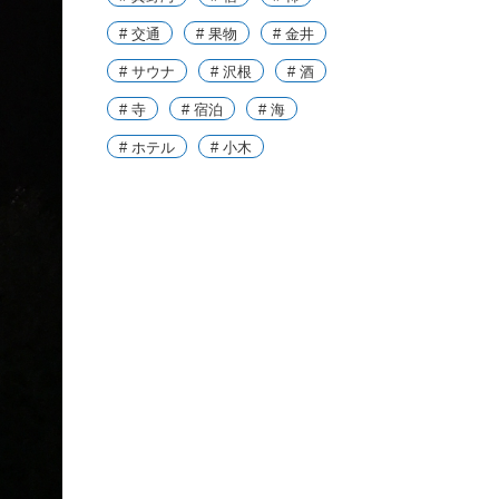
# 交通
# 果物
# 金井
# サウナ
# 沢根
# 酒
# 寺
# 宿泊
# 海
# ホテル
# 小木