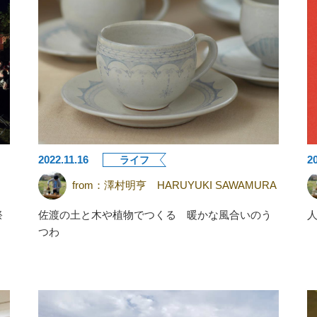
2022.11.16
2
ライフ
from：
澤村明亨 HARUYUKI SAWAMURA
祭
佐渡の土と木や植物でつくる 暖かな風合いのう
つわ