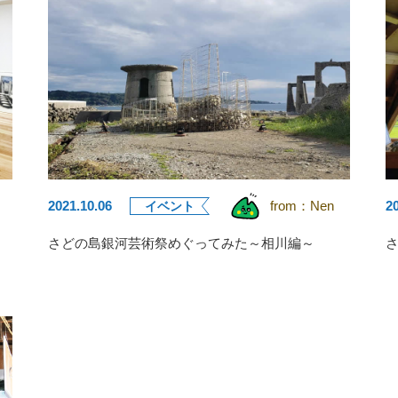
2021.10.06
from：
Nen
2
イベント
さどの島銀河芸術祭めぐってみた～相川編～