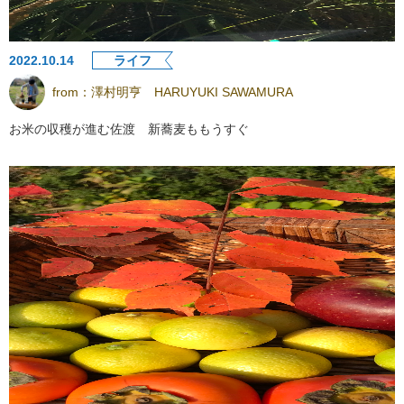
2022.10.14
ライフ
from：
澤村明亨 HARUYUKI SAWAMURA
お米の収穫が進む佐渡 新蕎麦ももうすぐ