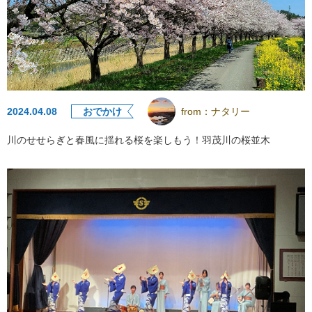
2024.04.08
おでかけ
from：
ナタリー
川のせせらぎと春風に揺れる桜を楽しもう！羽茂川の桜並木