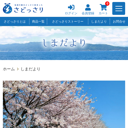
0
ログイン
会員登録
カート
さどっさりとは
商品一覧
さどっさりストーリー
しまだより
お問合せ
ホーム
しまだより