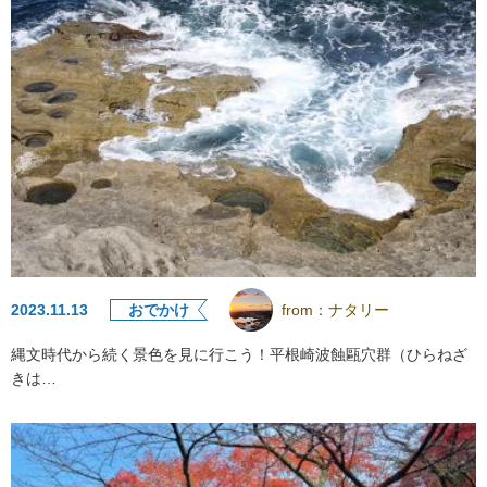
2023.11.13
おでかけ
from：
ナタリー
縄文時代から続く景色を見に行こう！平根崎波蝕甌穴群（ひらねざ
きは…