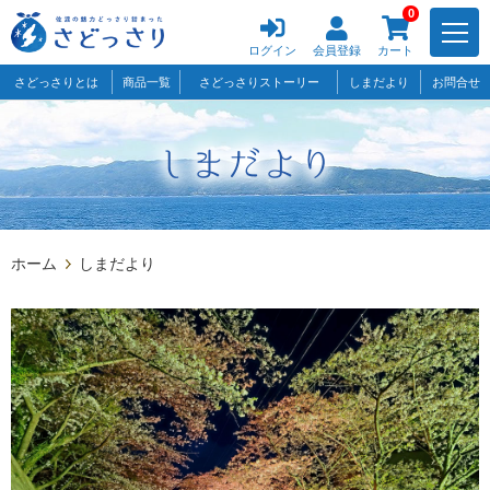
0
ログイン
会員登録
カート
さどっさりとは
商品一覧
さどっさりストーリー
しまだより
お問合せ
ホーム
しまだより