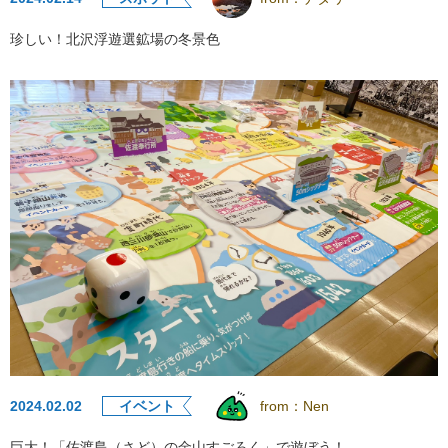
珍しい！北沢浮遊選鉱場の冬景色
2024.02.02
イベント
from：
Nen
巨大！「佐渡島（さど）の金山すごろく」で遊ぼう！