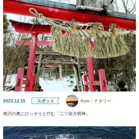
2023.12.15
スポット
from：
ナタリー
相川の奥にひっそりと佇む「二ツ岩大明神」