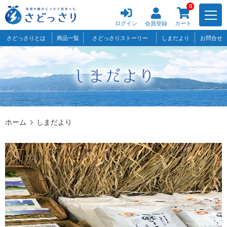
0
ログイン
会員登録
カート
さどっさりとは
商品一覧
さどっさりストーリー
しまだより
お問合せ
ホーム
しまだより