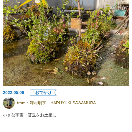
2022.05.09
おでかけ
from：
澤村明亨 HARUYUKI SAWAMURA
小さな宇宙 苔玉をお土産に