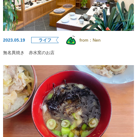
2023.05.19
ライフ
from：
Nen
無名異焼き 赤水窯のお店