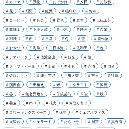
# カフェ
# 動物
# おでかけ
# 夕日
# お散歩
# 花
# 畑野
# 紅葉
# 稲刈り
# お寺
# コーヒー
# 音楽
# 景色
# 岩首
# 伝統工芸
# 藁細工
# 羽茂大崎
# 小木
# 映画
# 温泉
# 羽茂
# 餅
# 日常
# 冬
# 雪
# 農作物
# おやつ
# 海岸
# 日本海
# 佐和田
# 春
# ジオパーク
# 佐渡金山
# 観光
# 桜
# クラフトビール
# 山菜
# 小倉
# 赤泊
# 自然
# 佐渡おけさ
# 郷土芸能
# 鬼太鼓
# 苔玉
# 牡蠣
# 演奏会
# 田植え
# 米
# クラフト
# 陶芸
# 器
# 無名異焼き
# 伝統芸能
# 能
# 秋
# 蕎麦
# 祭り
# 花火
# お取り寄せ
# コワーキングスペース
# 休憩
# シェアオフィス
# 展望台
# ジェラート
# たらい舟
# 洞窟
# 真野湾