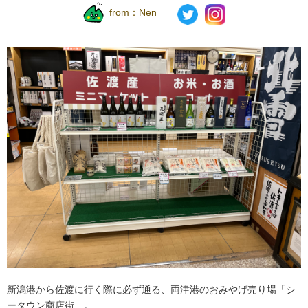
from：
Nen
新潟港から佐渡に行く際に必ず通る、両津港のおみやげ売り場「シ
ータウン商店街」。