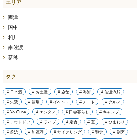
エリア
両津
国中
相川
南佐渡
新穂
タグ
# 日本酒
# お土産
# 旅館
# 海鮮
# 佐渡汽船
# 朱鷺
# 筵場
# イベント
# アート
# グルメ
# YouTube
# エンタメ
# 田舎暮らし
# キャンプ
# アウトドア
# ライブ
# 定食
# 夏
# ひまわり
# 前浜
# 加茂湖
# サイクリング
# 和食
# 割烹