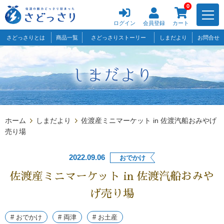
0
ログイン
会員登録
カート
さどっさりとは
商品一覧
さどっさりストーリー
しまだより
お問合せ
ホーム
しまだより
佐渡産ミニマーケット in 佐渡汽船おみやげ
売り場
2022.09.06
おでかけ
佐渡産ミニマーケット in 佐渡汽船おみや
げ売り場
# おでかけ
# 両津
# お土産