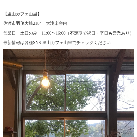
【里山カフェ山里】
佐渡市羽茂大崎
2184
大滝楽舎内
営業日：土日のみ
11:00
〜
16:00
（不定期で祝日・平日も営業あり）
最新情報は各種
SNS
里山カフェ山里でチェックください