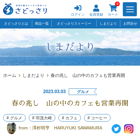
0
ログイン
会員登録
カート
さどっさりとは
商品一覧
さどっさりストーリー
しまだより
お問合せ
ホーム
しまだより
春の兆し 山の中のカフェも営業再開
2023.03.03
グルメ
春の兆し 山の中のカフェも営業再開
# グルメ
# 羽茂大崎
# カフェ
# コーヒー
from：
澤村明亨 HARUYUKI SAWAMURA