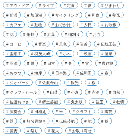
# アウトドア
# ライブ
# 定食
# 夏
# ひまわり
# 前浜
# 加茂湖
# サイクリング
# 和食
# 割烹
# カフェ
# 動物
# おでかけ
# 夕日
# お散歩
# 花
# 畑野
# 紅葉
# 稲刈り
# お寺
# コーヒー
# 音楽
# 景色
# 岩首
# 伝統工芸
# 藁細工
# 羽茂大崎
# 小木
# 映画
# 温泉
# 羽茂
# 餅
# 日常
# 冬
# 雪
# 農作物
# おやつ
# 海岸
# 日本海
# 佐和田
# 春
# ジオパーク
# 佐渡金山
# 観光
# 桜
# クラフトビール
# 山菜
# 小倉
# 赤泊
# 自然
# 佐渡おけさ
# 郷土芸能
# 鬼太鼓
# 苔玉
# 牡蠣
# 演奏会
# 田植え
# 米
# クラフト
# 陶芸
# 器
# 無名異焼き
# 伝統芸能
# 能
# 秋
# 蕎麦
# 祭り
# 花火
# お取り寄せ