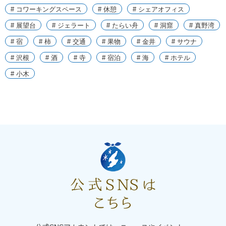
# コワーキングスペース
# 休憩
# シェアオフィス
# 展望台
# ジェラート
# たらい舟
# 洞窟
# 真野湾
# 宿
# 柿
# 交通
# 果物
# 金井
# サウナ
# 沢根
# 酒
# 寺
# 宿泊
# 海
# ホテル
# 小木