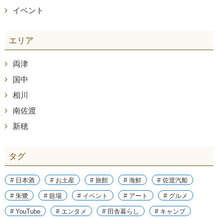
イベント
エリア
両津
国中
相川
南佐渡
新穂
タグ
# 日本酒
# お土産
# 旅館
# 海鮮
# 佐渡汽船
# 朱鷺
# 筵場
# イベント
# アート
# グルメ
# YouTube
# エンタメ
# 田舎暮らし
# キャンプ